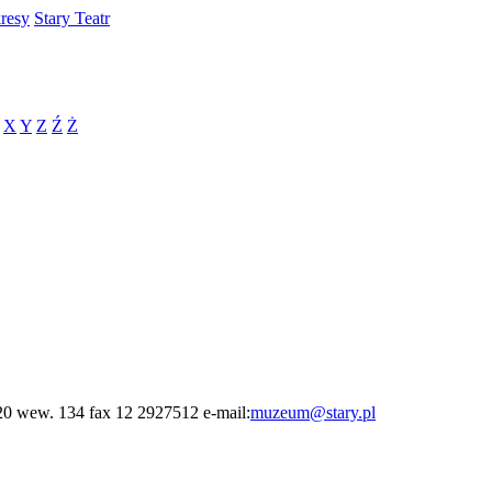
resy
Stary Teatr
X
Y
Z
Ź
Ż
20 wew. 134 fax 12 2927512 e-mail:
muzeum@stary.pl