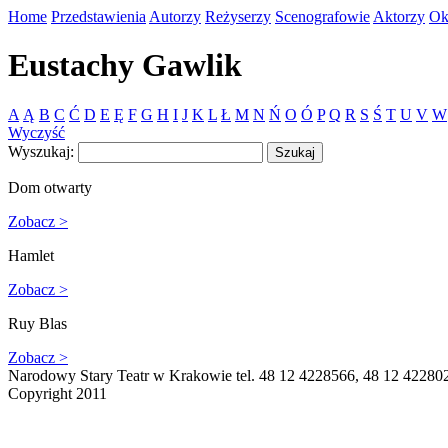
Home
Przedstawienia
Autorzy
Reżyserzy
Scenografowie
Aktorzy
Ok
Eustachy Gawlik
A
Ą
B
C
Ć
D
E
Ę
F
G
H
I
J
K
L
Ł
M
N
Ń
O
Ó
P
Q
R
S
Ś
T
U
V
W
Wyczyść
Wyszukaj:
Dom otwarty
Zobacz >
Hamlet
Zobacz >
Ruy Blas
Zobacz >
Narodowy Stary Teatr w Krakowie tel. 48 12 4228566, 48 12 42280
Copyright 2011