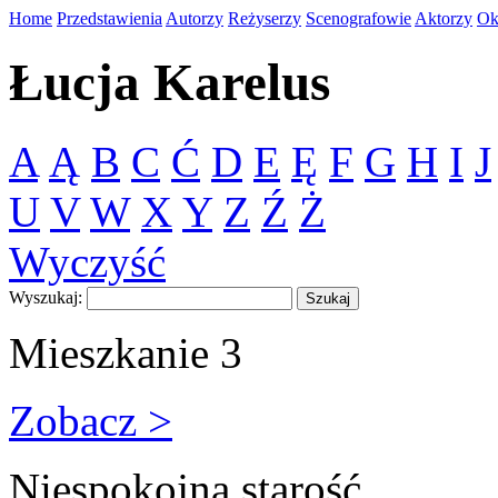
Home
Przedstawienia
Autorzy
Reżyserzy
Scenografowie
Aktorzy
Ok
Łucja Karelus
A
Ą
B
C
Ć
D
E
Ę
F
G
H
I
J
U
V
W
X
Y
Z
Ź
Ż
Wyczyść
Wyszukaj:
Mieszkanie 3
Zobacz >
Niespokojna starość